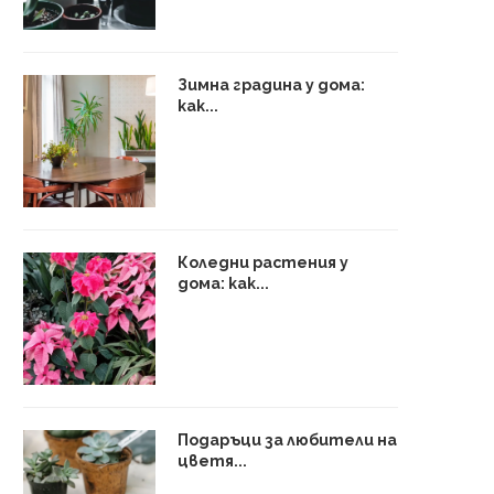
Зимна градина у дома:
как...
Коледни растения у
дома: как...
Подаръци за любители на
цветя...