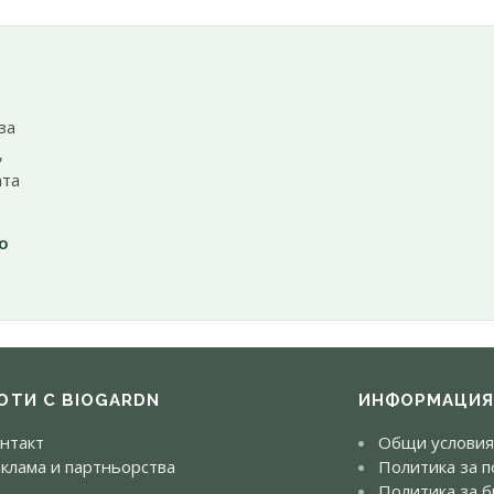
за
,
ата
о
ОТИ С BIOGARDN
ИНФОРМАЦИ
нтакт
Общи условия
клама и партньорства
Политика за п
Политика за б