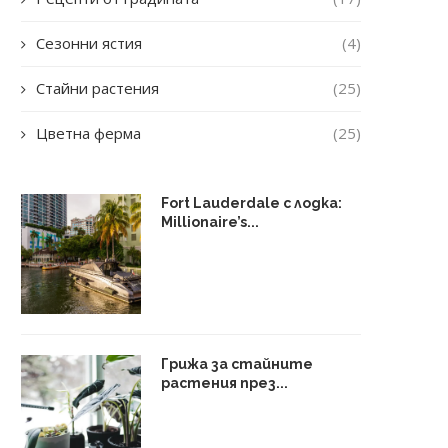
Сезонни ястия
(4)
Стайни растения
(25)
Цветна ферма
(25)
Fort Lauderdale с лодка:
Millionaire’s...
Грижа за стайните
растения през...