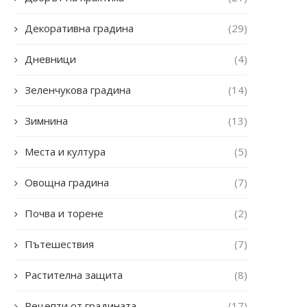
Декоративна градина
(29)
Дневници
(4)
Зеленчукова градина
(14)
Зимнина
(13)
Места и култура
(5)
Овощна градина
(7)
Почва и торене
(2)
Пътешествия
(7)
Растителна защита
(8)
Рецепти от градината
(17)