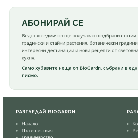
АБОНИРАЙ СЕ
Веднъж седмично ще получаваш подбрани статии 
градински и стайни растения, ботанически градини
интересни дестинации и нови рецепти от световн
кухня.
Само хубавите неща от BioGardn, събрани в едн
писмо.
РАЗГЛЕДАЙ BIOGARDN
РАБ
Начало
Ко
Пътешествия
Ре
Градинарство