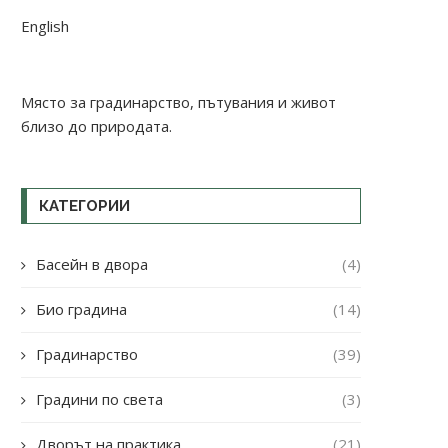
English
Място за градинарство, пътувания и живот
близо до природата.
КАТЕГОРИИ
Басейн в двора
(4)
Био градина
(14)
Градинарство
(39)
Градини по света
(3)
Дворът на практика
(21)