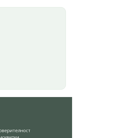
Я
оверителност
исквитки