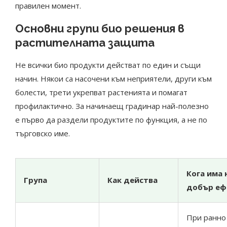
правилен момент.
Основни групи био решения в
растителната защита
Не всички био продукти действат по един и същи
начин. Някои са насочени към неприятели, други към
болести, трети укрепват растенията и помагат
профилактично. За начинаещ градинар най-полезно
е първо да раздели продуктите по функция, а не по
търговско име.
Кога има 
Група
Как действа
добър еф
При ранно