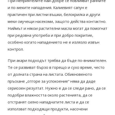
При неприятелите най-добре се повлияват ранните
и по-меките нападения. Калиевият сапун е
практичен при листни въшки, белокрилка и други
меки смучещи насекоми, защото действа контактно.
Ниймът и някои растителни масла могат да помогнат
при редовна употреба и при добро покритие,
особено когато нападението не е излязло извън
контрол.
При акари подходът трябва да бъде по-внимателен.
Те се развиват бързо в горещо и сухо време, често
от долната страна на листата. Обикновеното
пръскане „отгоре за успокоение“ няма да даде
сериозен резултат. Нужно е да се следи рано, да се
подобри влажността около растенията, да се
отстранят силно нападнатите листа и да се
използват подходящи продукти, насочени