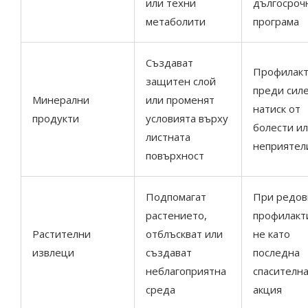
или техни
дългосроч
метаболити
програма
Създават
Профилакт
защитен слой
преди сил
Минерални
или променят
натиск от
продукти
условията върху
болести и
листната
неприятел
повърхност
Подпомагат
При редов
растението,
профилакт
Растителни
отблъскват или
не като
извлеци
създават
последна
неблагоприятна
спасителн
среда
акция