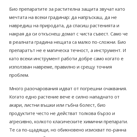
Био препаратите за растителна защита звучат като
мечтата на всеки градинар: да напръскаш, да не
навредиш на природата, да спасиш растенията и
накрая да си откъснеш домат с чиста съвест. Само че
в реалната градина нещата са малко по-сложни. Био
препаратът не е магическа течност, а инструмент. И
като всеки инструмент работи добре само когато е
използван навреме, правилно и срещу точния
проблем.
Много разочарования идват от погрешни очаквания.
Когато едно растение вече е силно нападнато от
акари, листни въшки или гъбна болест, био
продуктите често не действат толкова бързо и
агресивно, колкото класическите химични препарати.
Те са по-щадящи, но обикновено изискват по-ранна