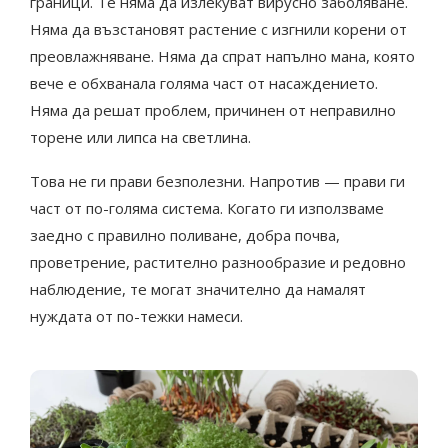
граници. Те няма да излекуват вирусно заболяване.
Няма да възстановят растение с изгнили корени от
преовлажняване. Няма да спрат напълно мана, която
вече е обхванала голяма част от насаждението.
Няма да решат проблем, причинен от неправилно
торене или липса на светлина.
Това не ги прави безполезни. Напротив — прави ги
част от по-голяма система. Когато ги използваме
заедно с правилно поливане, добра почва,
проветрение, растително разнообразие и редовно
наблюдение, те могат значително да намалят
нуждата от по-тежки намеси.