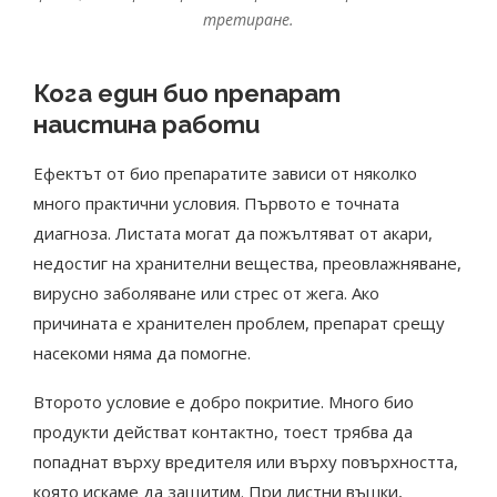
третиране.
Кога един био препарат
наистина работи
Ефектът от био препаратите зависи от няколко
много практични условия. Първото е точната
диагноза. Листата могат да пожълтяват от акари,
недостиг на хранителни вещества, преовлажняване,
вирусно заболяване или стрес от жега. Ако
причината е хранителен проблем, препарат срещу
насекоми няма да помогне.
Второто условие е добро покритие. Много био
продукти действат контактно, тоест трябва да
попаднат върху вредителя или върху повърхността,
която искаме да защитим. При листни въшки,