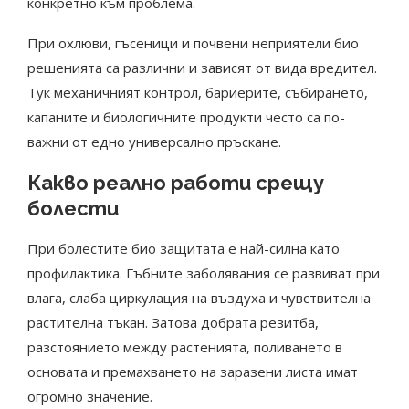
конкретно към проблема.
При охлюви, гъсеници и почвени неприятели био
решенията са различни и зависят от вида вредител.
Тук механичният контрол, бариерите, събирането,
капаните и биологичните продукти често са по-
важни от едно универсално пръскане.
Какво реално работи срещу
болести
При болестите био защитата е най-силна като
профилактика. Гъбните заболявания се развиват при
влага, слаба циркулация на въздуха и чувствителна
растителна тъкан. Затова добрата резитба,
разстоянието между растенията, поливането в
основата и премахването на заразени листа имат
огромно значение.