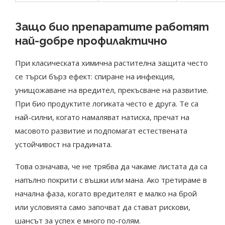
Защо био препаратите работят
най-добре профилактично
При класическата химична растителна защита често
се търси бърз ефект: спиране на инфекция,
унищожаване на вредител, прекъсване на развитие.
При био продуктите логиката често е друга. Те са
най-силни, когато намаляват натиска, пречат на
масовото развитие и подпомагат естествената
устойчивост на градината.
Това означава, че не трябва да чакаме листата да са
напълно покрити с въшки или мана. Ако третираме в
начална фаза, когато вредителят е малко на брой
или условията само започват да стават рискови,
шансът за успех е много по-голям.