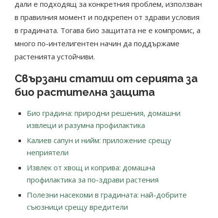
дали е подходящ за конкретния проблем, използван
в правилния момент и подкрепен от здрави условия
в градината. Тогава био защитата не е компромис, а
много по-интелигентен начин да поддържаме
растенията устойчиви.
Свързани статии от серията за
био растителна защита
Био градина: природни решения, домашни
извлеци и разумна профилактика
Калиев сапун и нийм: приложение срещу
неприятели
Извлек от хвощ и коприва: домашна
профилактика за по-здрави растения
Полезни насекоми в градината: най-добрите
съюзници срещу вредители