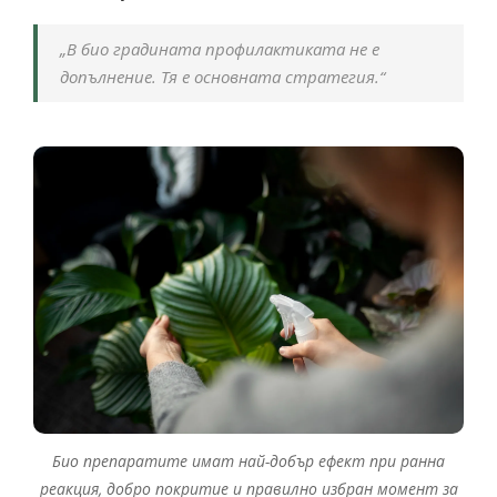
„В био градината профилактиката не е
допълнение. Тя е основната стратегия.“
Био препаратите имат най-добър ефект при ранна
реакция, добро покритие и правилно избран момент за