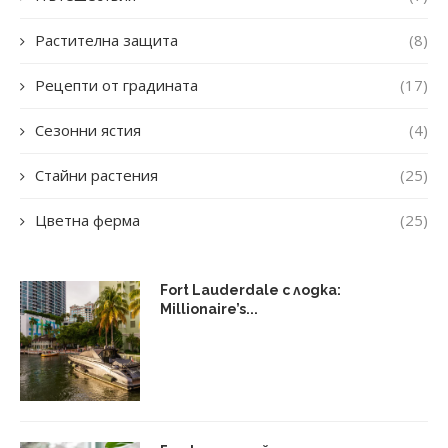
Растителна защита
(8)
Рецепти от градината
(17)
Сезонни ястия
(4)
Стайни растения
(25)
Цветна ферма
(25)
Fort Lauderdale с лодка:
Millionaire’s...