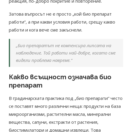
реакция, по-добро покритие и повторение.
Затова въпросът не е просто „кой био препарат
работи“, а при какви условия работи, срещу какво
работи и кога вече сме закъснели.
„Био препаратът не компенсира липсата на
наблюдение. Той работи най-добре, когато сме
видели проблема навреме.“
Какво всъщност означава био
препарат
В градинарската практика под „био препарати“ често
се поставят много различни неща: продукти на база
микроорганизми, растителни масла, минерални
вещества, сапуни, екстракти от растения,
биостимулатори и домашни извлеци. Това