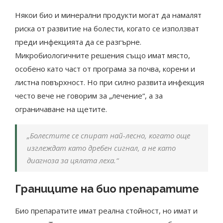
Някои био и минерални продукти могат да намалят
риска от развитие на болести, когато се използват
преди инфекцията да се разгърне.
Микробиологичните решения също имат място,
особено като част от програма за почва, корени и
листна повърхност. Но при силно развита инфекция
често вече не говорим за „лечение“, а за
ограничаване на щетите.
„Болестите се спират най-лесно, когато още
изглеждат като дребен сигнал, а не като
диагноза за цялата леха.“
Границите на био препаратите
Био препаратите имат реална стойност, но имат и