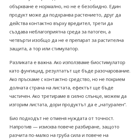
объркване е нормално, но не е безобидно. Един
продукт може да подхранва растението, друг да
действа контактно върху вредител, трети да
създава неблагоприятна среда за патоген, а
четвърти изобщо да не е препарат за растителна
защита, а тор или стимулатор.
Разликата е важна. Ако използваме биостимулатор
като фунгицид, резултатът ще бъде разочарование.
Ако пръскаме с контактно средство, но не покрием
долната страна на листата, ефектът ще бъде
частичен. Ако третираме в силно слънце, можем да
изгорим листата, дори продуктът да е „натурален“.
Био подходът не отменя нуждата от точност.
Напротив — изисква повече разбиране, защото
разчита по-малко на груба сила и повече на