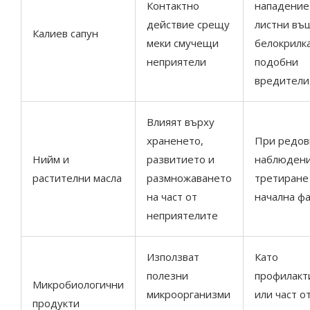
Контактно
нападение
действие срещу
листни въ
Калиев сапун
меки смучещи
белокрилка
неприятели
подобни
вредители
Влияят върху
храненето,
При редов
Нийм и
развитието и
наблюдени
растителни масла
размножаването
третиране
на част от
начална ф
неприятелите
Използват
Като
полезни
профилакт
Микробиологични
микроорганизми
или част о
продукти