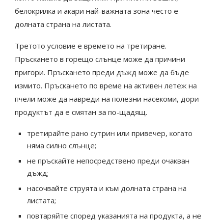
белокрилка и акари най-важната зона често е
долната страна на листата.
Третото условие е времето на третиране.
Пръскането в горещо слънце може да причини
пригори. Пръскането преди дъжд може да бъде
измито. Пръскането по време на активен летеж на
пчели може да навреди на полезни насекоми, дори
продуктът да е смятан за по-щадящ.
третирайте рано сутрин или привечер, когато
няма силно слънце;
не пръскайте непосредствено преди очакван
дъжд;
насочвайте струята и към долната страна на
листата;
повтаряйте според указанията на продукта, а не