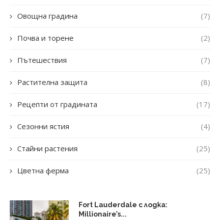
Овощна градина
(7)
Почва и торене
(2)
Пътешествия
(7)
Растителна защита
(8)
Рецепти от градината
(17)
Сезонни ястия
(4)
Стайни растения
(25)
Цветна ферма
(25)
Fort Lauderdale с лодка:
Millionaire’s...