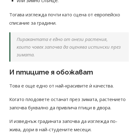
или зимно слънце.
Тогава изглежда почти като сцена от европейско
списание за градини.
Пиракантата е едно от онези растения,
които човек започва да оценява истински през
зимата.
И птиците я обожават
Това е още едно от най-красивите ѝ качества.
Когато плодовете останат през зимата, растението
започва буквално да привлича птици в двора.
И изведнъж градината започва да изглежда по-
жива, дори в най-студените месеци.