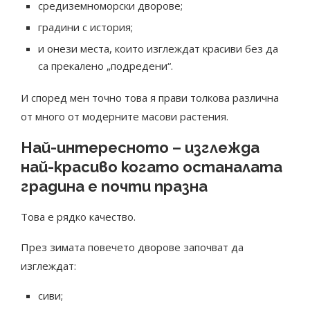
средиземноморски дворове;
градини с история;
и онези места, които изглеждат красиви без да
са прекалено „подредени“.
И според мен точно това я прави толкова различна
от много от модерните масови растения.
Най-интересното – изглежда
най-красиво когато останалата
градина е почти празна
Това е рядко качество.
През зимата повечето дворове започват да
изглеждат:
сиви;