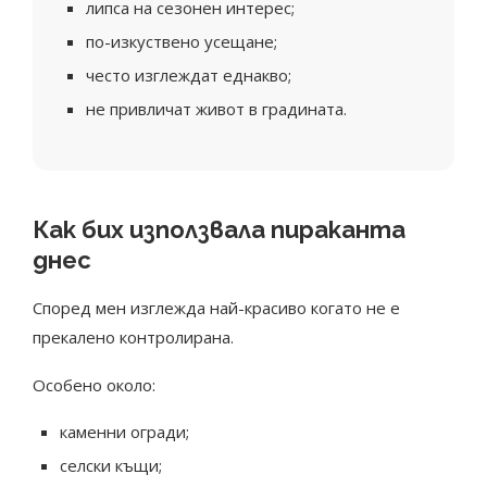
липса на сезонен интерес;
по-изкуствено усещане;
често изглеждат еднакво;
не привличат живот в градината.
Как бих използвала пираканта
днес
Според мен изглежда най-красиво когато не е
прекалено контролирана.
Особено около:
каменни огради;
селски къщи;