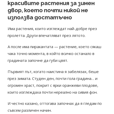
красивите растения за зимен
двор, което почти никой не
използва достатъчно
Има растения, които изглеждат най-добре през
пролетта. Други впечатляват през лятото.
А после има пиракантата — растение, което сякаш
чака точно момента, в който всичко останало в
градината започне да губи цвят.
Първият път, когато наистина я забелязах, беше
през зимата. Студен ден, почти гола градина… и
огромен храст, покрит с ярки оранжеви плодове,
които изглеждаха почти нереално на сивия фон.
И честно казано, оттогава започнах да я гледам по
съвсем различен начин.