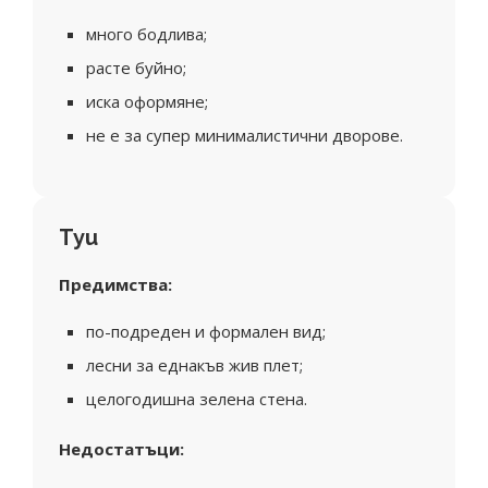
много бодлива;
расте буйно;
иска оформяне;
не е за супер минималистични дворове.
Туи
Предимства:
по-подреден и формален вид;
лесни за еднакъв жив плет;
целогодишна зелена стена.
Недостатъци: