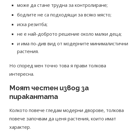
може да стане трудна за контролиране;
бодлите не са подходящи за всяко място;
иска резитба;
не е най-доброто решение около малки деца;
и има по-див вид от модерните минималистични
растения.
Но според мен точно това я прави толкова
интересна.
Моят честен извод за
пиракантата
Колкото повече гледам модерни дворове, толкова
повече започвам да ценя растения, които имат
характер.