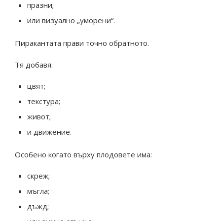
празни;
или визуално „уморени“.
Пиракантата прави точно обратното.
Тя добавя:
цвят;
текстура;
живот;
и движение.
Особено когато върху плодовете има:
скреж;
мъгла;
дъжд;