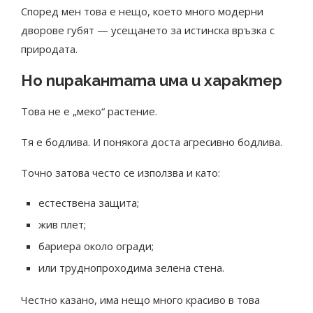
Според мен това е нещо, което много модерни
дворове губят — усещането за истинска връзка с
природата.
Но пиракантата има и характер
Това не е „меко“ растение.
Тя е бодлива. И понякога доста агресивно бодлива.
Точно затова често се използва и като:
естествена защита;
жив плет;
бариера около огради;
или труднопроходима зелена стена.
Честно казано, има нещо много красиво в това