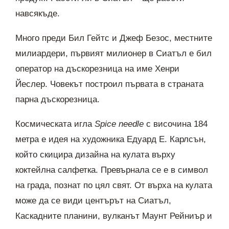
навсякъде.
Много преди Бил Гейтс и Джеф Безос, местните
милиардери, първият милионер в Сиатъл е бил
оператор на дъскорезница на име Хенри
Йеслер. Човекът построил първата в страната
парна дъскорезница.
Космическата игла
Spice needle
с височина 184
метра е идея на художника Едуард Е. Карлсън,
който скицира дизайна на кулата върху
коктейлна салфетка. Превърнала се е в символ
на града, познат по цял свят. От върха на кулата
може да се види центърът на Сиатъл,
Каскадните планини, вулканът Маунт Рейниър и