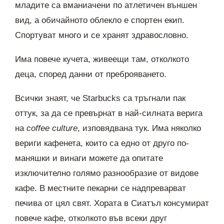
младите са вманиачени по атлетичен външен
вид, а обичайното облекло е спортен екип.
Спортуват много и се хранят здравословно.
Има повече кучета, живеещи там, отколкото
деца, според данни от преброяването.
Всички знаят, че Starbucks са тръгнали пак
оттук, за да се превърнат в най-силната верига
на
coffee culture
, изповядвана тук. Има няколко
вериги кафенета, които са едно от друго по-
маняшки и винаги можете да опитате
изключително голямо разнообразие от видове
кафе. В местните пекарни се надпреварват
печива от цял свят. Хората в Сиатъл консумират
повече кафе, отколкото във всеки друг