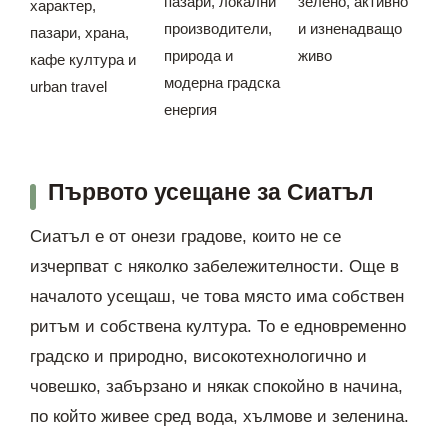
пазари, локални
зелено, активно
характер,
производители,
и изненадващо
пазари, храна,
природа и
живо
кафе култура и
модерна градска
urban travel
енергия
Първото усещане за Сиатъл
Сиатъл е от онези градове, които не се
изчерпват с няколко забележителности. Още в
началото усещаш, че това място има собствен
ритъм и собствена култура. То е едновременно
градско и природно, високотехнологично и
човешко, забързано и някак спокойно в начина,
по който живее сред вода, хълмове и зеленина.