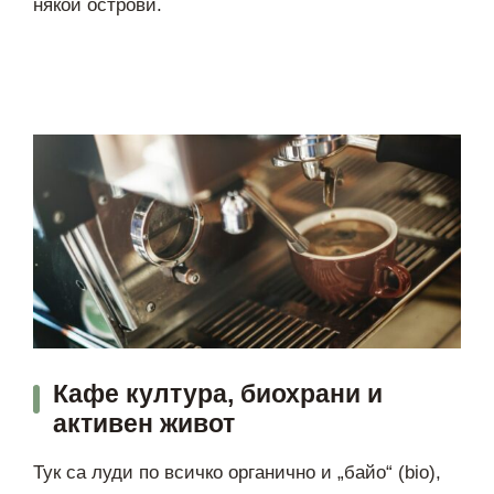
някои острови.
Кафе култура, биохрани и
активен живот
Тук са луди по всичко органично и „байо“ (bio),