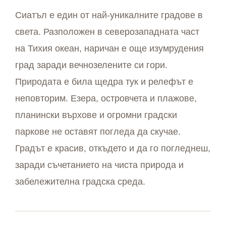
Сиатъл е един от най-уникалните градове в
света. Разположен в северозападната част
на Тихия океан, наричан е още изумрудения
град заради вечнозелените си гори.
Природата е била щедра тук и релефът е
неповторим. Езера, островчета и плажове,
планински върхове и огромни градски
паркове не оставят погледа да скучае.
Градът е красив, откъдето и да го погледнеш,
заради съчетанието на чиста природа и
забележителна градска среда.