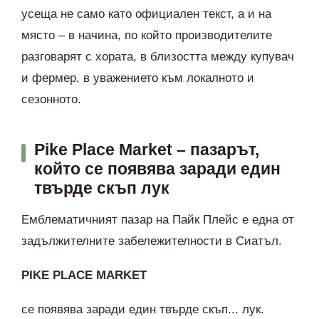
усеща не само като официален текст, а и на
място – в начина, по който производителите
разговарят с хората, в близостта между купувач
и фермер, в уважението към локалното и
сезонното.
Pike Place Market – пазарът,
който се появява заради един
твърде скъп лук
Емблематичният пазар на Пайк Плейс е една от
задължителните забележителности в Сиатъл.
PIKE PLACE MARKET
се появява заради един твърде скъп... лук.