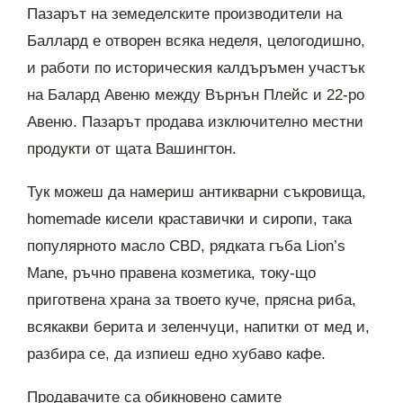
Пазарът на земеделските производители на
Баллард е отворен всяка неделя, целогодишно,
и работи по историческия калдъръмен участък
на Балард Авеню между Върнън Плейс и 22-ро
Авеню. Пазарът продава изключително местни
продукти от щата Вашингтон.
Тук можеш да намериш антикварни съкровища,
homemade кисели краставички и сиропи, така
популярното масло CBD, рядката гъба Lion’s
Mane, ръчно правена козметика, току-що
приготвена храна за твоето куче, прясна риба,
всякакви берита и зеленчуци, напитки от мед и,
разбира се, да изпиеш едно хубаво кафе.
Продавачите са обикновено самите