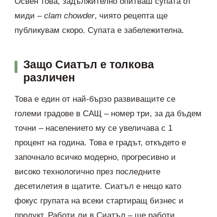
Освен това, задължително опитваш супата от
миди –
clam chowder
, чиято рецепта ще
публикувам скоро. Супата е забележителна.
Защо Сиатъл е толкова
различен
Това е един от най-бързо развиващите се
големи градове в САЩ – номер три, за да бъдем
точни – населението му се увеличава с 1
процент на година. Това е градът, откъдето е
започнало всичко модерно, прогресивно и
високо технологично през последните
десетилетия в щатите. Сиатъл е нещо като
фокус групата на всеки стартиращ бизнес и
продукт. Работи ли в Сиатъл – ще работи