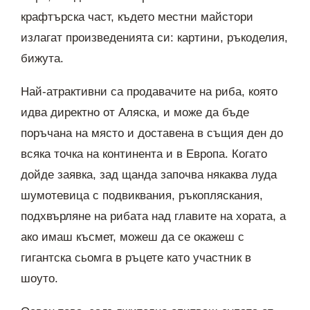
крафтърска част, където местни майстори
излагат произведенията си: картини, ръкоделия,
бижута.
Най-атрактивни са продавачите на риба, която
идва директно от Аляска, и може да бъде
поръчана на място и доставена в същия ден до
всяка точка на континента и в Европа. Когато
дойде заявка, зад щанда започва някаква луда
шумотевица с подвиквания, ръкопляскания,
подхвърляне на рибата над главите на хората, а
ако имаш късмет, можеш да се окажеш с
гигантска сьомга в ръцете като участник в
шоуто.