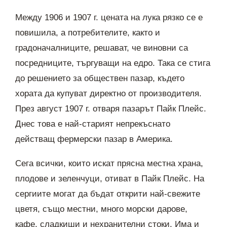
Между 1906 и 1907 г. цената на лука рязко се е
повишила, а потребителите, както и
градоначалниците, решават, че виновни са
посредниците, търгуващи на едро. Така се стига
до решението за обществен пазар, където
хората да купуват директно от производителя.
През август 1907 г. отваря пазарът Пайк Плейс.
Днес това е най-старият непрекъснато
действащ фермерски пазар в Америка.
Сега всички, които искат прясна местна храна,
плодове и зеленчуци, отиват в Пайк Плейс. На
сергиите могат да бъдат открити най-свежите
цветя, също местни, много морски дарове,
кафе, сладкиши и нехранителни стоки. Има и