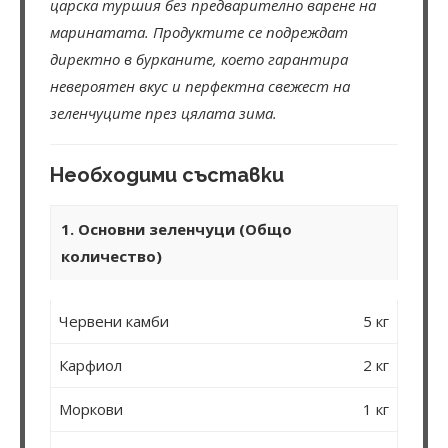
царска туршия без предварително варене на
маринатата. Продуктите се подреждат
директно в бурканите, което гарантира
невероятен вкус и перфектна свежест на
зеленчуците през цялата зима.
Необходими съставки
1. Основни зеленчуци (Общо
количество)
Червени камби
5 кг
Карфиол
2 кг
Моркови
1 кг