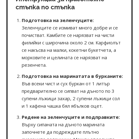
стъпка по стъпка
Подготовка на зеленчуците:
Зеленчуците се измиват много добре и се
почистват. Камбите се нарязват на чисти
филийки с широчина около 2 см. Карфиолът
се накъсва на малки, кокетни букетчета, а
морковите и целината се нарязват на
резенчета.
Подготовка на маринатата в бурканите:
Във всеки чист и сух буркан от 1 литър
предварително се сипват на дъното по 3
супени лъжици захар, 2 супени лъжици сол
и 1 кафена чашка бял ябълков оцет.
Редене на зеленчуците и подправките:
Върху сипаната на дъното марината
започнете да подреждате плътно