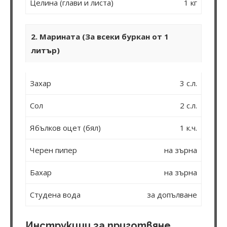
Целина (глави и листа)
1 кг
2. Марината (За всеки буркан от 1
литър)
Захар
3 с.л.
Сол
2 с.л.
Ябълков оцет (бял)
1 к.ч.
Черен пипер
на зърна
Бахар
на зърна
Студена вода
за допълване
Инструкции за приготвяне