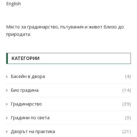
English
Място за градинарство, пътувания и живот близо до
природата.
КАТЕГОРИИ
Басейн в двора
(4)
Био градина
(14)
Градинарство
(39)
Градини по света
(3)
Дворът на практика
(21)