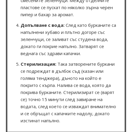
смесените зеленчуци. Между отделните
пластове се пускат по няколко зърна черен
пипер и бахар за аромат.
Допълване с вода:
След като бурканите са
напълнени хубаво и плътно догоре със
зеленчуци, се заливат със студена вода,
докато ги покрие напълно. Затварят се
веднага със здрави капачки.
Стерилизация:
Така затворените буркани
се подреждат в дълбок съд (казан или
голяма тенджера), дъното на който е
покрито с кърпа. Налива се вода, която да
покрива бурканите. Стерилизират се (варят
се) точно 15 минути след завиране на
водата, след което се изваждат внимателно
и се обръщат с капачките надолу, докато
изстинат напълно.