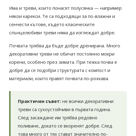
Има и треви, които понасят полусянка — например
някои карекси. Те са подходящи за по-влажни и
сенчести кътове, където класическите
слънцелюбиви треви няма да изглеждат добре.
Почвата трябва да бъде добре дренирана. Много
декоративни треви не обичат постоянно мокри
корени, особено през зимата. При тежка почва е
добре да се подобри структурата с компост и
материали, които правят почвата по-рохкава.
Практичен съвет:
не всички декоративни
треви са сухоустойчиви в първата година.
След засаждане им трябва редовно
поливане, докато се вкоренят добре. След
това много от тях стават значително по-