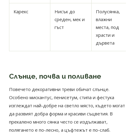
Карекс
Нисък до
Полусянка,
среден, мек и
влажни
гъст
места, под
храсти и
дървета
Слънце, почва и поливане
Повечето декоративни треви обичат слънце.
Особено мискантус, пенисетум, стипа и фестука
изглеждат най-добре на светло място, където могат
да развият добра форма и красиви съцветия. В
прекалено много сянка често се издължават,
полягането е по-лесно, а цъфтежът е по-слаб.