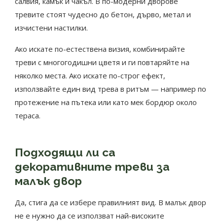
салвия, камък и чакъл. В по-модерни дворове
тревите стоят чудесно до бетон, дърво, метал и
изчистени настилки.
Ако искате по-естествена визия, комбинирайте
треви с многогодишни цветя и ги повтаряйте на
няколко места. Ако искате по-строг ефект,
използвайте един вид трева в ритъм — например по
протежение на пътека или като мек бордюр около
тераса.
Подходящи ли са
декоративните треви за
малък двор
Да, стига да се избере правилният вид. В малък двор
не е нужно да се използват най-високите