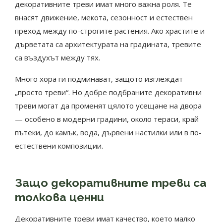
декоративните треви имат много важна роля. Те
внасят движение, мекота, сезонност и естествен
преход между по-строгите растения. Ако храстите и
дърветата са архитектурата на градината, тревите
са въздухът между тях.
Много хора ги подминават, защото изглеждат
„просто треви“. Но добре подбраните декоративни
треви могат да променят цялото усещане на двора
— особено в модерни градини, около тераси, край
пътеки, до камък, вода, дървени настилки или в по-
естествени композиции.
Защо декоративните треви са
толкова ценни
Декоративните треви имат качество, което малко