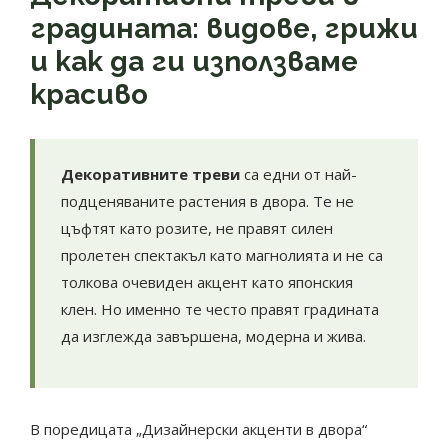
градината: видове, грижи
и как да ги използваме
красиво
Декоративните треви
са едни от най-
подценяваните растения в двора. Те не
цъфтят като розите, не правят силен
пролетен спектакъл като магнолията и не са
толкова очевиден акцент като японския
клен. Но именно те често правят градината
да изглежда завършена, модерна и жива.
В поредицата „Дизайнерски акценти в двора“