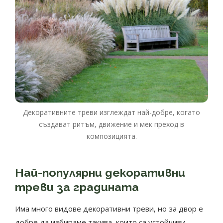
Декоративните треви изглеждат най-добре, когато
създават ритъм, движение и мек преход в
композицията.
Най-популярни декоративни
треви за градината
Има много видове декоративни треви, но за двор е
добре да избираме такива, които са устойчиви,