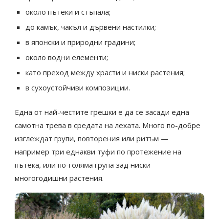
около пътеки и стъпала;
до камък, чакъл и дървени настилки;
в японски и природни градини;
около водни елементи;
като преход между храсти и ниски растения;
в сухоустойчиви композиции.
Една от най-честите грешки е да се засади една
самотна трева в средата на лехата. Много по-добре
изглеждат групи, повторения или ритъм —
например три еднакви туфи по протежение на
пътека, или по-голяма група зад ниски
многогодишни растения.