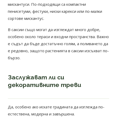
мискантуси. По-подходящи са компактни
пенисетуми, фестуки, ниски карекси или по-малки
сортове мискантус.
В саксии също могат да изглеждат много добре,
особено около тераси и входни пространства. Важно
е съдът да бъде достатъчно голям, а поливането да
е редовно, защото растенията в саксии изсъхват по-
бързо.
Заслужават ли си
декоративните треви
Да, особено ако искате градината да изглежда по-
естествена, модерна и завършена.