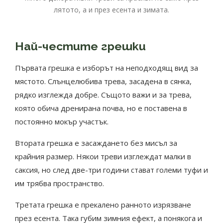
лятото, а и през есента и зимата.
Най-честите грешки
Първата грешка е изборът на неподходящ вид за
мястото. Слънцелюбива трева, засадена в сянка,
рядко изглежда добре. Същото важи и за трева,
която обича дренирана почва, но е поставена в
постоянно мокър участък.
Втората грешка е засаждането без мисъл за
крайния размер. Някои треви изглеждат малки в
саксия, но след две-три години стават големи туфи и
им трябва пространство.
Третата грешка е прекалено ранното изрязване
през есента. Така губим зимния ефект, а понякога и