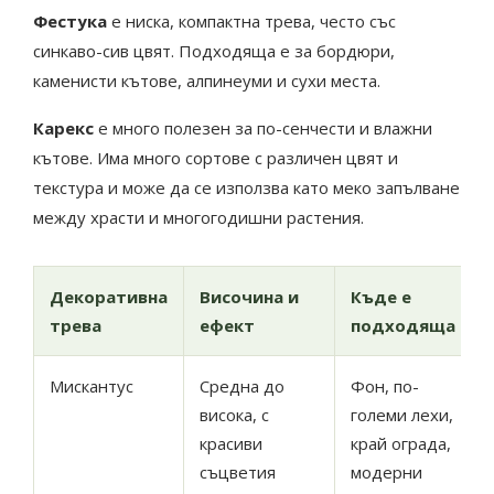
Фестука
е ниска, компактна трева, често със
синкаво-сив цвят. Подходяща е за бордюри,
каменисти кътове, алпинеуми и сухи места.
Карекс
е много полезен за по-сенчести и влажни
кътове. Има много сортове с различен цвят и
текстура и може да се използва като меко запълване
между храсти и многогодишни растения.
Декоративна
Височина и
Къде е
трева
ефект
подходяща
Мискантус
Средна до
Фон, по-
висока, с
големи лехи,
красиви
край ограда,
съцветия
модерни