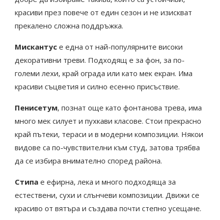
красиви през повече от един сезон и не изискват
прекалено сложна поддръжка.
Мискантус
е една от най-популярните високи
декоративни треви. Подходящ е за фон, за по-
големи лехи, край ограда или като мек екран. Има
красиви съцветия и силно есенно присъствие.
Пенисетум
, познат още като фонтанова трева, има
много мек силует и пухкави класове. Стои прекрасно
край пътеки, тераси и в модерни композиции. Някои
видове са по-чувствителни към студ, затова трябва
да се избира внимателно според района.
Стипа
е ефирна, лека и много подходяща за
естествени, сухи и слънчеви композиции. Движи се
красиво от вятъра и създава почти степно усещане.