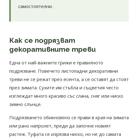
самостоятелни.
Как се подрязват
декоративните треви
Една от най-важните грижи е правилното
подрязване. Повечето листопадни декоративни
треви не се режат през есента, а се оставят да стоят
през зимата. Сухите им стъбла и съцветия често
изглеждат много красиво със слана, сняг или ниско
зимно слънце.
Подрязването обикновено се прави в края на зимата
или рано напролет, преди да започне новият
растеж. Туфата се изрязва ниско, но не до самата