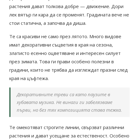
растения дават толкова добре — движение. Дори
лек вятър ги кара да се променят. Градината вече не
стои статична, а започва да диша.
Те са красиви не само през лятото. Много видове
имат декоративни съцветия в края на сезона,
златисто есенно оцветяване и интересен силует
през зимата. Това ги прави особено полезни в
градини, които не трябва да изглеждат празни след
края на цъфтежа.
Декоративните треви са като паузите в
хубавата музика. Не винаги ги забелязваме
първи, но без тях композицията става тежка.
Те омекотяват строгите линии, свързват различни
растения и дават усещане за естественост. Особено