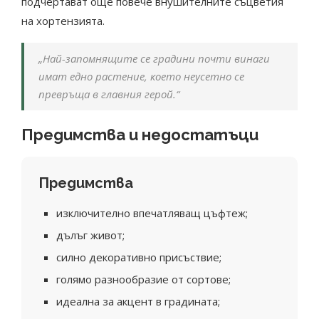
подчертават още повече внушителните съцветия
на хортензията.
„Най-запомнящите се градини почти винаги
имат едно растение, което неусетно се
превръща в главния герой.“
Предимства и недостатъци
Предимства
изключително впечатляващ цъфтеж;
дълъг живот;
силно декоративно присъствие;
голямо разнообразие от сортове;
идеална за акцент в градината;