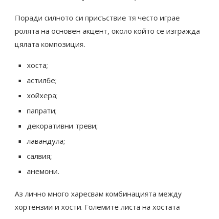
Поради силното си присъствие тя често играе
ролята на основен акцент, около който се изгражда
цялата композиция.
хоста;
астилбе;
хойхера;
папрати;
декоративни треви;
лавандула;
салвия;
анемони.
Аз лично много харесвам комбинацията между
хортензии и хости. Големите листа на хостата