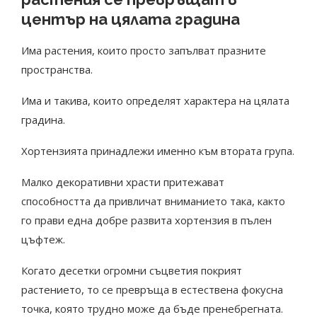
център на цялата градина
Има растения, които просто запълват празните
пространства.
Има и такива, които определят характера на цялата
градина.
Хортензията принадлежи именно към втората група.
Малко декоративни храсти притежават
способността да привличат вниманието така, както
го прави една добре развита хортензия в пълен
цъфтеж.
Когато десетки огромни съцветия покрият
растението, то се превръща в естествена фокусна
точка, която трудно може да бъде пренебрегната.