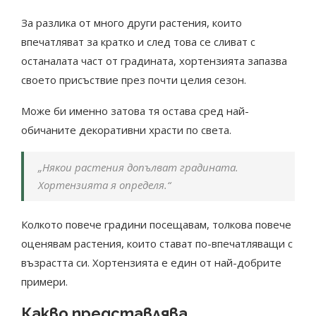
За разлика от много други растения, които
впечатляват за кратко и след това се сливат с
останалата част от градината, хортензията запазва
своето присъствие през почти целия сезон.
Може би именно затова тя остава сред най-
обичаните декоративни храсти по света.
„Някои растения допълват градината.
Хортензията я определя.“
Колкото повече градини посещавам, толкова повече
оценявам растения, които стават по-впечатляващи с
възрастта си. Хортензията е един от най-добрите
примери.
Какво представлява