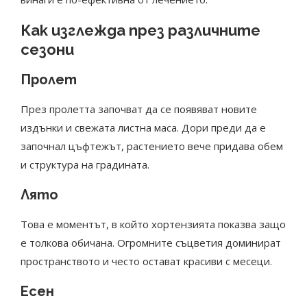
Как изглежда през различните
сезони
Пролет
През пролетта започват да се появяват новите
издънки и свежата листна маса. Дори преди да е
започнал цъфтежът, растението вече придава обем
и структура на градината.
Лято
Това е моментът, в който хортензията показва защо
е толкова обичана. Огромните съцветия доминират
пространството и често остават красиви с месеци.
Есен