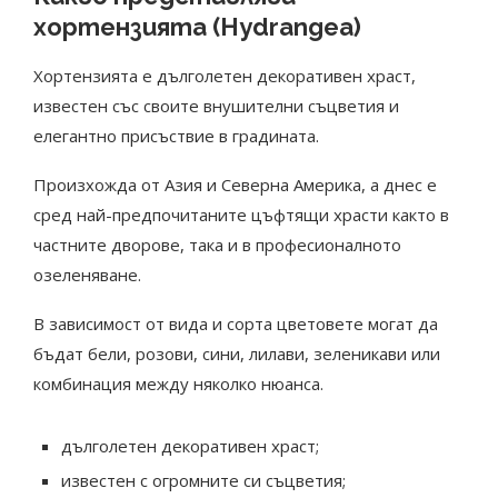
хортензията (Hydrangea)
Хортензията е дълголетен декоративен храст,
известен със своите внушителни съцветия и
елегантно присъствие в градината.
Произхожда от Азия и Северна Америка, а днес е
сред най-предпочитаните цъфтящи храсти както в
частните дворове, така и в професионалното
озеленяване.
В зависимост от вида и сорта цветовете могат да
бъдат бели, розови, сини, лилави, зеленикави или
комбинация между няколко нюанса.
дълголетен декоративен храст;
известен с огромните си съцветия;