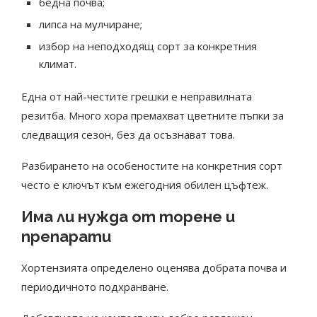
бедна почва;
липса на мулчиране;
избор на неподходящ сорт за конкретния
климат.
Една от най-честите грешки е неправилната
резитба. Много хора премахват цветните пъпки за
следващия сезон, без да осъзнават това.
Разбирането на особеностите на конкретния сорт
често е ключът към ежегодния обилен цъфтеж.
Има ли нужда от торене и
препарати
Хортензията определено оценява добрата почва и
периодичното подхранване.