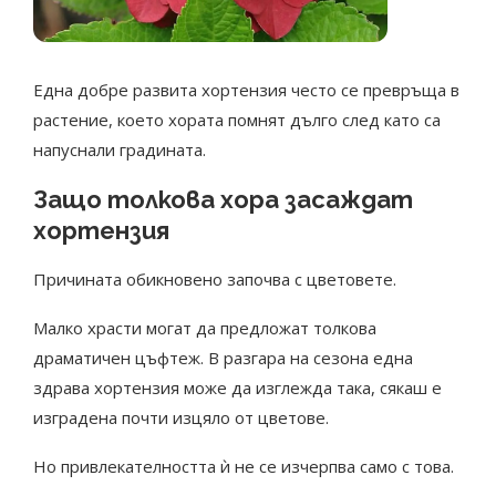
Една добре развита хортензия често се превръща в
растение, което хората помнят дълго след като са
напуснали градината.
Защо толкова хора засаждат
хортензия
Причината обикновено започва с цветовете.
Малко храсти могат да предложат толкова
драматичен цъфтеж. В разгара на сезона една
здрава хортензия може да изглежда така, сякаш е
изградена почти изцяло от цветове.
Но привлекателността ѝ не се изчерпва само с това.