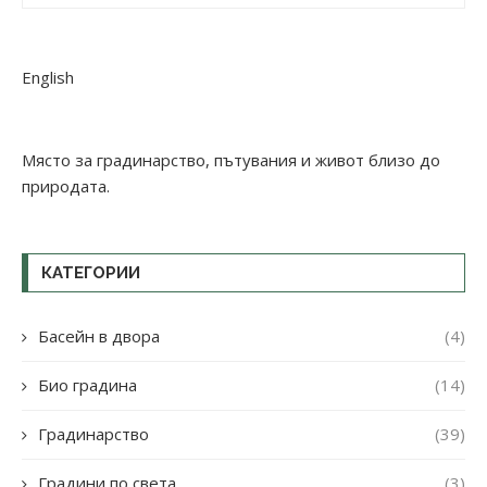
English
Място за градинарство, пътувания и живот близо до
природата.
КАТЕГОРИИ
Басейн в двора
(4)
Био градина
(14)
Градинарство
(39)
Градини по света
(3)