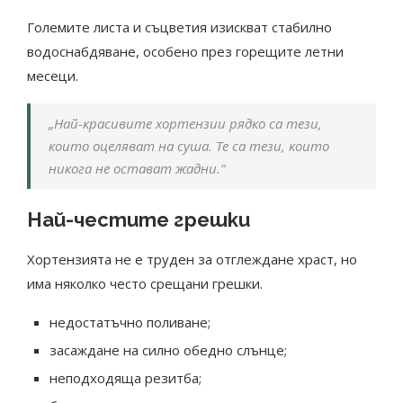
Големите листа и съцветия изискват стабилно
водоснабдяване, особено през горещите летни
месеци.
„Най-красивите хортензии рядко са тези,
които оцеляват на суша. Те са тези, които
никога не остават жадни.“
Най-честите грешки
Хортензията не е труден за отглеждане храст, но
има няколко често срещани грешки.
недостатъчно поливане;
засаждане на силно обедно слънце;
неподходяща резитба;