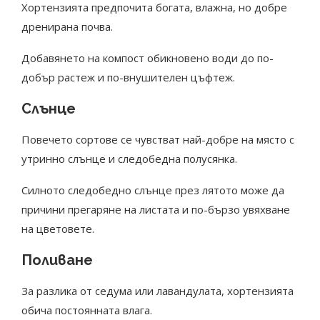
Хортензията предпочита богата, влажна, но добре
дренирана почва.
Добавянето на компост обикновено води до по-
добър растеж и по-внушителен цъфтеж.
Слънце
Повечето сортове се чувстват най-добре на място с
утринно слънце и следобедна полусянка.
Силното следобедно слънце през лятото може да
причини прегаряне на листата и по-бързо увяхване
на цветовете.
Поливане
За разлика от седума или лавандулата, хортензията
обича постоянната влага.