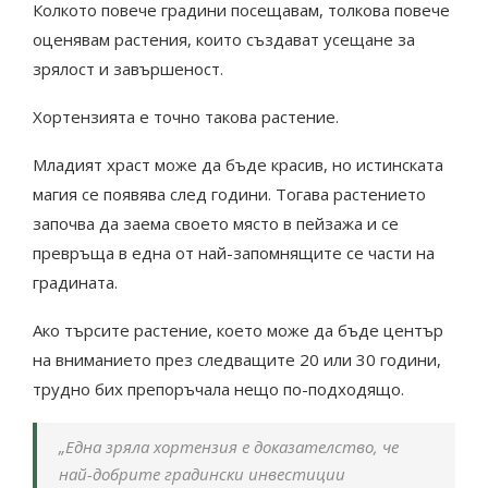
Колкото повече градини посещавам, толкова повече
оценявам растения, които създават усещане за
зрялост и завършеност.
Хортензията е точно такова растение.
Младият храст може да бъде красив, но истинската
магия се появява след години. Тогава растението
започва да заема своето място в пейзажа и се
превръща в една от най-запомнящите се части на
градината.
Ако търсите растение, което може да бъде център
на вниманието през следващите 20 или 30 години,
трудно бих препоръчала нещо по-подходящо.
„Една зряла хортензия е доказателство, че
най-добрите градински инвестиции