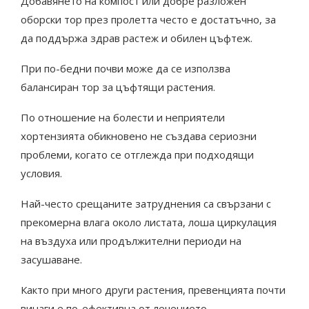
Добавянето на компост или добре разложен
оборски тор през пролетта често е достатъчно, за
да поддържа здрав растеж и обилен цъфтеж.
При по-бедни почви може да се използва
балансиран тор за цъфтящи растения.
По отношение на болести и неприятели
хортензията обикновено не създава сериозни
проблеми, когато се отглежда при подходящи
условия.
Най-често срещаните затруднения са свързани с
прекомерна влага около листата, лоша циркулация
на въздуха или продължителни периоди на
засушаване.
Както при много други растения, превенцията почти
винаги е по-ефективна от лечението.