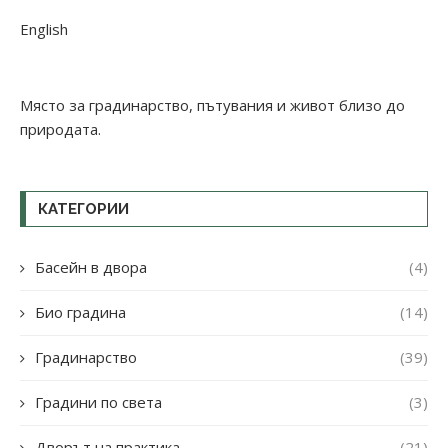
English
Място за градинарство, пътувания и живот близо до
природата.
КАТЕГОРИИ
Басейн в двора
(4)
Био градина
(14)
Градинарство
(39)
Градини по света
(3)
Дворът на практика
(21)