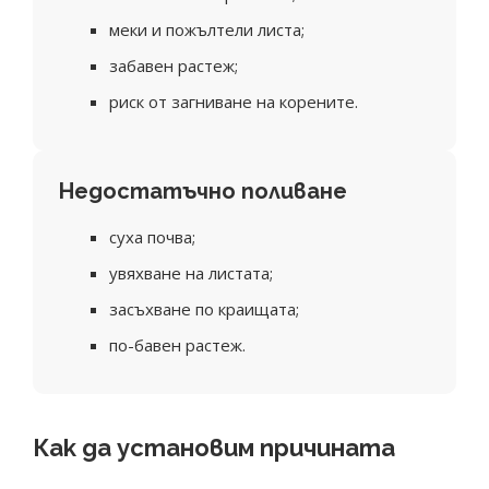
меки и пожълтели листа;
забавен растеж;
риск от загниване на корените.
Недостатъчно поливане
суха почва;
увяхване на листата;
засъхване по краищата;
по-бавен растеж.
Как да установим причината