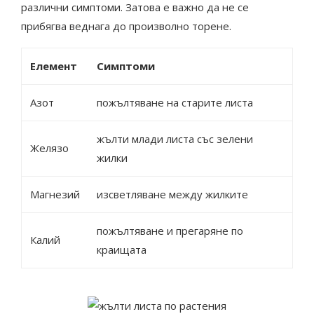
различни симптоми. Затова е важно да не се
прибягва веднага до произволно торене.
Елемент
Симптоми
Азот
пожълтяване на старите листа
жълти млади листа със зелени
Желязо
жилки
Магнезий
изсветляване между жилките
пожълтяване и прегаряне по
Калий
краищата