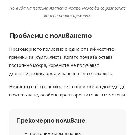
По вида на пожълтяването често може да се разпознае
конкретният проблем.
Проблеми с поливането
Прекомерното поливане е една от най-честите
причини за жълти листа. Когато почвата остава
постоянно мокра, корените не получават
достатъчно кислород и започват да отслабват.
Недостатъчното поливане също може да доведе до
пожълтяване, особено през горещите летни месеци.
Прекомерно поливане
постоянно мокра почва;