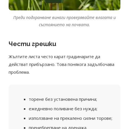
Преди подхранване винаги проверявайте влагата и
състоянието на почвата.
Чести грешки
Жълтите листа често карат градинарите да
действат прибързано. Това понякога задълбочава
проблема.
торене без установена причина;
ежедневно поливане без нужда;
използване на прекалено силни торове;
пренебрегване на дренажа.