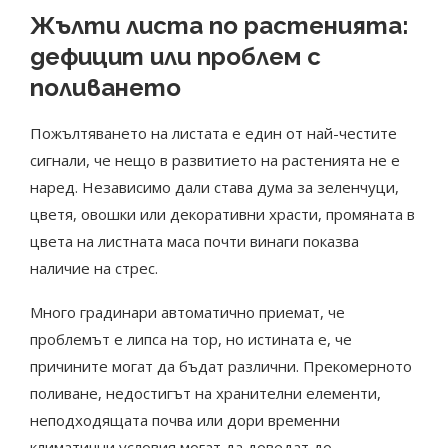
Жълти листа по растенията:
дефицит или проблем с
поливането
Пожълтяването на листата е един от най-честите
сигнали, че нещо в развитието на растенията не е
наред. Независимо дали става дума за зеленчуци,
цветя, овошки или декоративни храсти, промяната в
цвета на листната маса почти винаги показва
наличие на стрес.
Много градинари автоматично приемат, че
проблемът е липса на тор, но истината е, че
причините могат да бъдат различни. Прекомерното
поливане, недостигът на хранителни елементи,
неподходящата почва или дори временни
климатични условия могат да доведат до