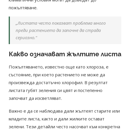
пожълтяване.
„Листата често показват проблема много
преди растението да започне да страда
сериозно.“
Какво означават жълтите листа
Пожълтяването, известно още като хлороза, е
състояние, при което растението не може да
произвежда достатъчно хлорофил. В резултат
листата губят зеления си цвят и постепенно
започват да изсветляват.
Важно е да се наблюдава дали жълтеят старите или
младите листа, както и дали жилките остават
зелени. Тези детайли често насочват към конкретна