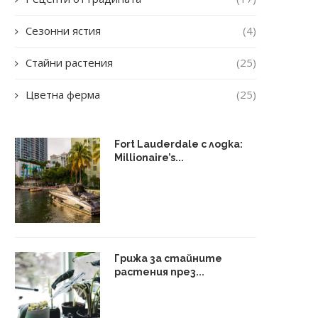
Сезонни ястия
(4)
Стайни растения
(25)
Цветна ферма
(25)
Fort Lauderdale с лодка:
Millionaire’s...
Грижа за стайните
растения през...