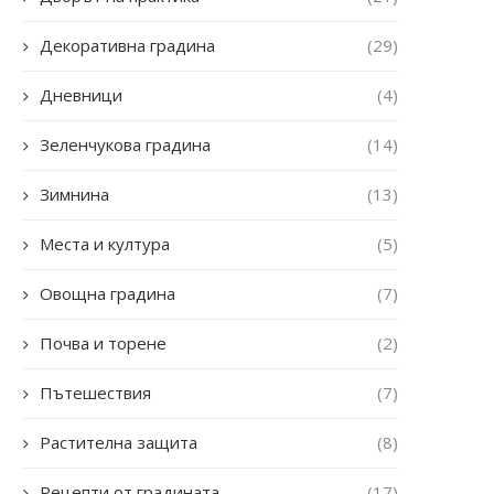
Декоративна градина
(29)
Дневници
(4)
Зеленчукова градина
(14)
Зимнина
(13)
Места и култура
(5)
Овощна градина
(7)
Почва и торене
(2)
Пътешествия
(7)
Растителна защита
(8)
Рецепти от градината
(17)