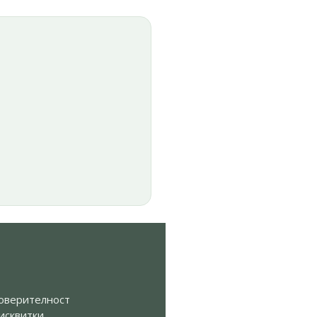
Я
оверителност
исквитки