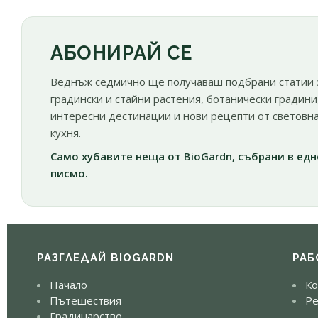
АБОНИРАЙ СЕ
Веднъж седмично ще получаваш подбрани статии 
градински и стайни растения, ботанически градини
интересни дестинации и нови рецепти от световн
кухня.
Само хубавите неща от BioGardn, събрани в едн
писмо.
РАЗГЛЕДАЙ BIOGARDN
РАБ
Начало
Ко
Пътешествия
Ре
Градинарство