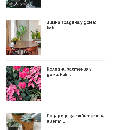
Зимна градина у дома:
как...
Коледни растения у
дома: как...
Подаръци за любители на
цветя...