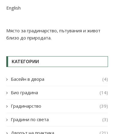
English
Място за градинарство, пътувания и живот
близо до природата.
КАТЕГОРИИ
Басейн в двора
(4)
Био градина
(14)
Градинарство
(39)
Градини по света
(3)
Дворът на практика
(21)