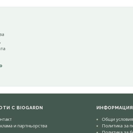
за
,
ата
о
ОТИ С BIOGARDN
ИНФОРМАЦИ
нтакт
Общи условия
клама и партньорства
Политика за п
Политика за б