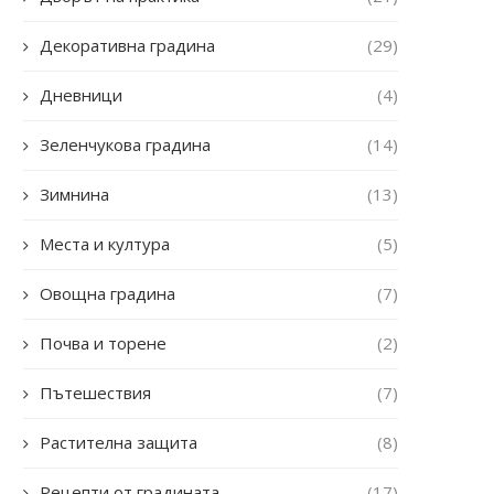
Декоративна градина
(29)
Дневници
(4)
Зеленчукова градина
(14)
Зимнина
(13)
Места и култура
(5)
Овощна градина
(7)
Почва и торене
(2)
Пътешествия
(7)
Растителна защита
(8)
Рецепти от градината
(17)