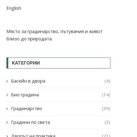
English
Място за градинарство, пътувания и живот
близо до природата.
КАТЕГОРИИ
Басейн в двора
(4)
Био градина
(14)
Градинарство
(39)
Градини по света
(3)
Дворът на практика
(21)