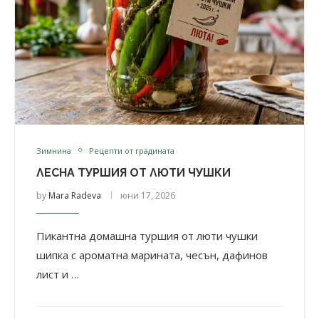
Зимнина
Рецепти от градината
ЛЕСНА ТУРШИЯ ОТ ЛЮТИ ЧУШКИ
by
Mara Radeva
юни 17, 2026
Пикантна домашна туршия от люти чушки
шипка с ароматна марината, чесън, дафинов
лист и …