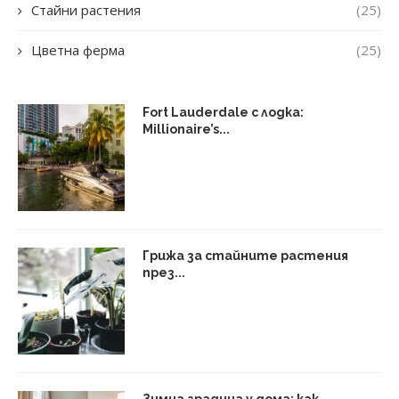
Стайни растения
(25)
Цветна ферма
(25)
Fort Lauderdale с лодка:
Millionaire’s...
Грижа за стайните растения
през...
Зимна градина у дома: как...