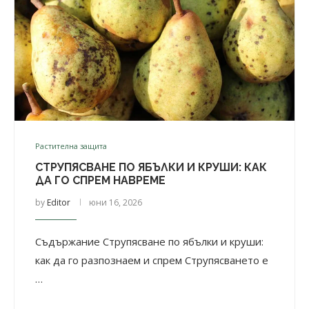
Растителна защита
СТРУПЯСВАНЕ ПО ЯБЪЛКИ И КРУШИ: КАК
ДА ГО СПРЕМ НАВРЕМЕ
by
Editor
юни 16, 2026
Съдържание Струпясване по ябълки и круши:
как да го разпознаем и спрем Струпясването е
…