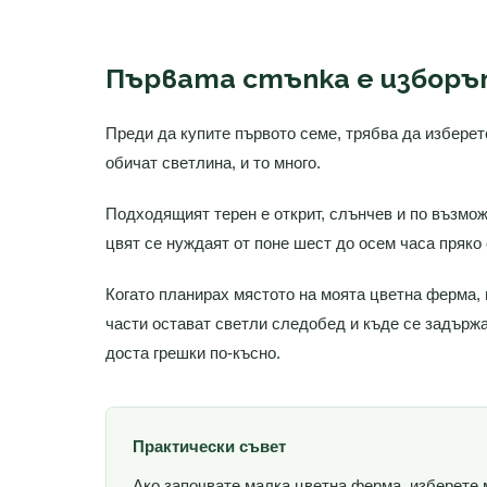
Първата стъпка е изборъ
Преди да купите първото семе, трябва да изберет
обичат светлина, и то много.
Подходящият терен е открит, слънчев и по възмож
цвят се нуждаят от поне шест до осем часа пряко
Когато планирах мястото на моята цветна ферма, 
части остават светли следобед и къде се задърж
доста грешки по-късно.
Практически съвет
Ако започвате малка цветна ферма, изберете 