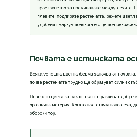
пространство за преминаване между лехите. Щ
плевите, подпирате растенията, режете цветя 
удобният маркуч понякога е още по-прекрасен.
Почвата е истинската ос
Всяка успешна цветна ферма започва от почвата. 
почва растенията трудно ще образуват силни стъб
Повечето цветя за рязан цвят се развиват добре в
органична материя. Когато подготвям нова леха, 
оборски тор.