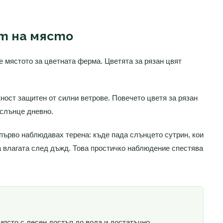
т на място
е мястото за цветната ферма. Цветята за рязан цвят
ност защитен от силни ветрове. Повечето цветя за рязан
 слънце дневно.
първо наблюдавах терена: къде пада слънцето сутрин, кои
а влагата след дъжд. Това простичко наблюдение спестява
място с лесен достъп до вода и достатъчно