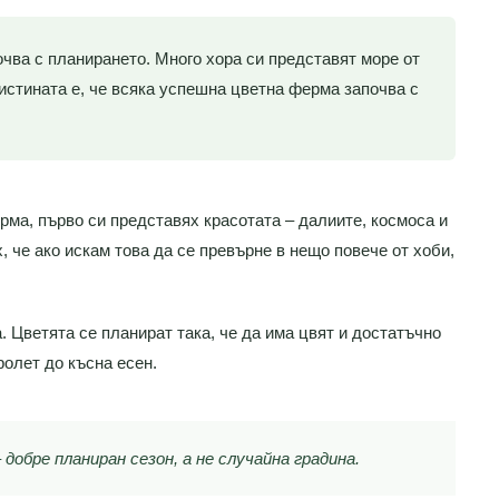
очва с планирането. Много хора си представят море от
 истината е, че всяка успешна цветна ферма започва с
рма, първо си представях красотата – далиите, космоса и
, че ако искам това да се превърне в нещо повече от хоби,
. Цветята се планират така, че да има цвят и достатъчно
ролет до късна есен.
обре планиран сезон, а не случайна градина.