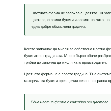
Цветната ферма не започва с цветята. Тя зап
цветове, огромни букети и аромат на лято, но
една добре обмислена градина.
Когато започнах да мисля за собствена цветна фе
букетите от градината. Много бързо обаче разбрах
трябва да започна да мисля като производител.
Цветната ферма не е просто градина. Тя е система
материал за букети през целия сезон – от ранна п
Една цветна ферма е календар от цветове – д