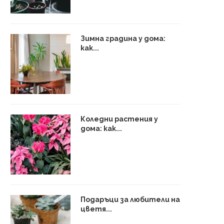
Зимна градина у дома:
как...
Коледни растения у
дома: как...
Подаръци за любители на
цветя...