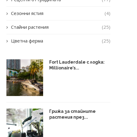
Сезонни ястия
(4)
Стайни растения
(25)
Цветна ферма
(25)
Fort Lauderdale с лодка:
Millionaire’s...
Грижа за стайните
растения през...