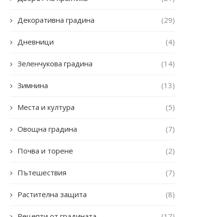
Декоративна градина
(29)
Дневници
(4)
Зеленчукова градина
(14)
Зимнина
(13)
Места и култура
(5)
Овощна градина
(7)
Почва и торене
(2)
Пътешествия
(7)
Растителна защита
(8)
Рецепти от градината
(17)