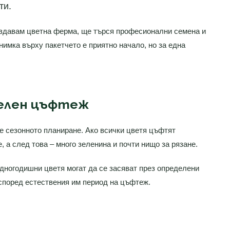
ти.
ъздавам цветна ферма, ще търся професионални семена и
нимка върху пакетчето е приятно начало, но за една
телен цъфтеж
е сезонното планиране. Ако всички цветя цъфтят
 а след това – много зеленина и почти нищо за рязане.
дногодишни цветя могат да се засяват през определени
 според естествения им период на цъфтеж.