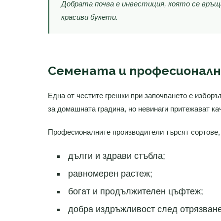
Добрата почва е инвестиция, която се връщ
красиви букети.
Семената и професионалн
Една от честите грешки при започването е изборъ
за домашната градина, но невинаги притежават ка
Професионалните производители търсят сортове, 
дълги и здрави стъбла;
равномерен растеж;
богат и продължителен цъфтеж;
добра издръжливост след отрязване