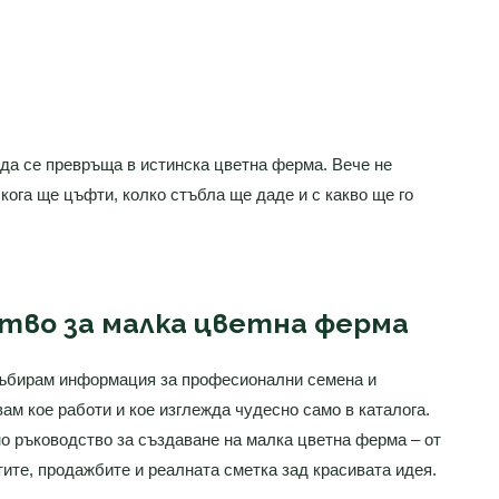
 да се превръща в истинска цветна ферма. Вече не
кога ще цъфти, колко стъбла ще даде и с какво ще го
тво за малка цветна ферма
събирам информация за професионални семена и
м кое работи и кое изглежда чудесно само в каталога.
но ръководство за създаване на малка цветна ферма – от
ите, продажбите и реалната сметка зад красивата идея.