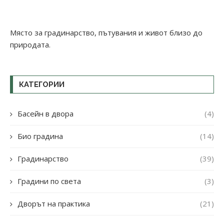
Място за градинарство, пътувания и живот близо до
природата.
КАТЕГОРИИ
Басейн в двора
(4)
Био градина
(14)
Градинарство
(39)
Градини по света
(3)
Дворът на практика
(21)