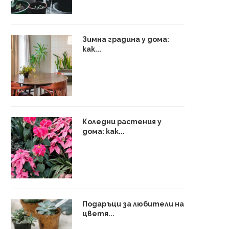
Зимна градина у дома:
как...
Коледни растения у
дома: как...
Подаръци за любители на
цветя...