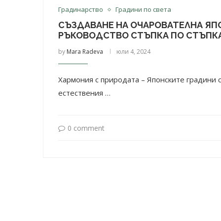
Градинарство
Градини по света
СЪЗДАВАНЕ НА ОЧАРОВАТЕЛНА ЯПО
РЪКОВОДСТВО СТЪПКА ПО СТЪПК
by
Mara Radeva
юли 4, 2024
Хармония с природата – Японските градини с
естествения …
0 comment