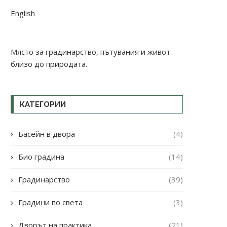
English
Място за градинарство, пътувания и живот
близо до природата.
КАТЕГОРИИ
Басейн в двора
(4)
Био градина
(14)
Градинарство
(39)
Градини по света
(3)
Дворът на практика
(21)