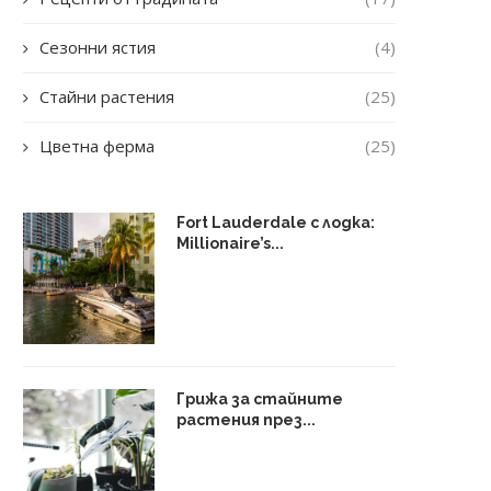
Сезонни ястия
(4)
Стайни растения
(25)
Цветна ферма
(25)
Fort Lauderdale с лодка:
Millionaire’s...
Грижа за стайните
растения през...