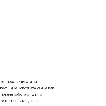
нят перспективата на
ивот. Една непозната улица или
 повече работа от дълго
рството пък ме учи на