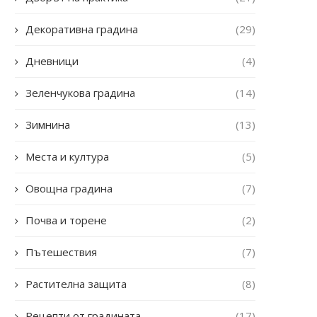
Декоративна градина
(29)
Дневници
(4)
Зеленчукова градина
(14)
Зимнина
(13)
Места и култура
(5)
Овощна градина
(7)
Почва и торене
(2)
Пътешествия
(7)
Растителна защита
(8)
Рецепти от градината
(17)