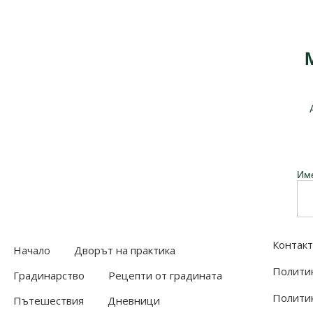
Им
Контакт
Начало
Дворът на практика
Политик
Градинарство
Рецепти от градината
Политик
Пътешествия
Дневници