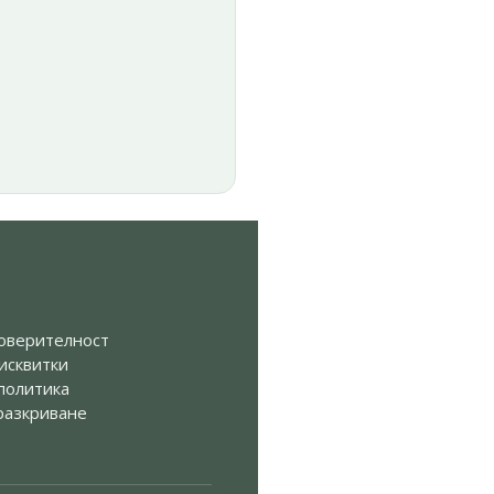
Я
оверителност
исквитки
политика
разкриване