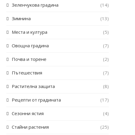
Зеленчукова градина
(14)
Зимнина
(13)
Места и култура
(5)
Овощна градина
(7)
Почва и торене
(2)
Пътешествия
(7)
Растителна защита
(8)
Рецепти от градината
(17)
Сезонни ястия
(4)
Стайни растения
(25)