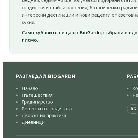
Веднъж седмично ще получаваш подбрани статии 
градински и стайни растения, ботанически градини
интересни дестинации и нови рецепти от световн
кухня.
Само хубавите неща от BioGardn, събрани в едн
писмо.
РАЗГЛЕДАЙ BIOGARDN
РАБ
Начало
Ко
Пътешествия
Ре
Градинарство
Рецепти от градината
BG
Дворът на практика
Дневници