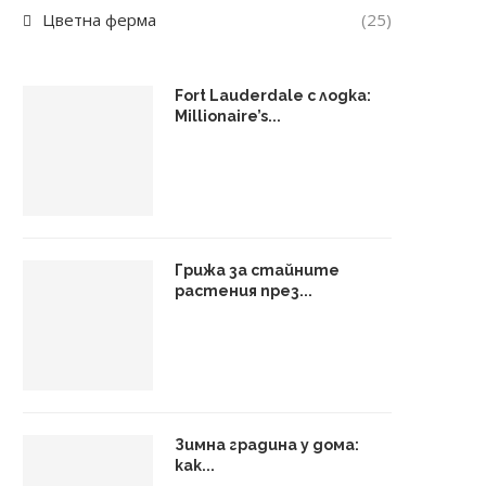
Цветна ферма
(25)
Fort Lauderdale с лодка:
Millionaire’s...
Грижа за стайните
растения през...
Зимна градина у дома:
как...