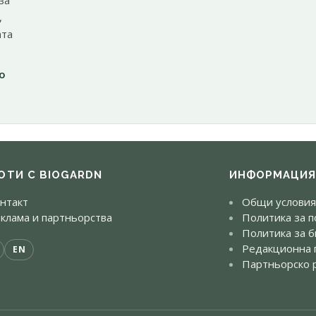
за
,
ата
о
ОТИ С BIOGARDN
ИНФОРМАЦИ
нтакт
Общи условия
клама и партньорства
Политика за п
Политика за б
Редакционна 
EN
Партньорско 