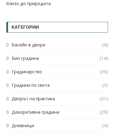
близо до природата.
КАТЕГОРИИ
Басейн в двора
(4)
Био градина
(14)
Градинарство
(39)
Градини по света
(3)
Дворът на практика
(21)
Декоративна градина
(29)
Дневници
(4)