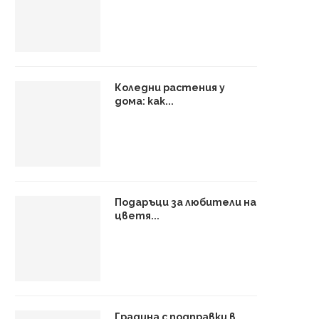
Коледни растения у
дома: как...
Подаръци за любители на
цветя...
Градина с подправки в