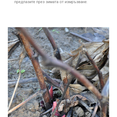
предпазите през зимата от измръзване.