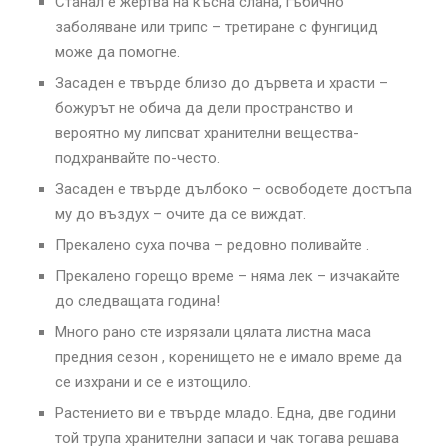
Станал е жертва на късна слана, гъбично
заболяване или трипс – третиране с фунгицид
може да помогне.
Засаден е твърде близо до дървета и храсти –
божурът не обича да дели пространство и
вероятно му липсват хранителни вещества-
подхранвайте по-често.
Засаден е твърде дълбоко – освободете достъпа
му до въздух – очите да се виждат.
Прекалено суха почва – редовно поливайте .
Прекалено горещо време – няма лек – изчакайте
до следващата година!
Много рано сте изрязали цялата листна маса
предния сезон , коренището не е имало време да
се изхрани и се е изтощило.
Растението ви е твърде младо. Една, две години
той трупа хранителни запаси и чак тогава решава