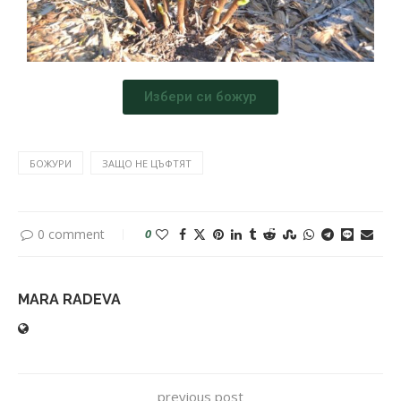
Избери си божур
БОЖУРИ
ЗАЩО НЕ ЦЪФТЯТ
0 comment
0
MARA RADEVA
previous post