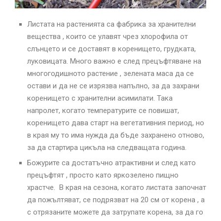
Листата на растенията са фабрика за хранителни
вещества , които се улавят чрез хлорофила от
слънцето и се доставят в коренището, грудката,
луковицата. Много важно е след прецъфтяване на
многогодишното растение , зелената маса да се
остави и да не се изрязва напълно, за да захрани
коренището с хранителни асимилати. Така
напролет, когато температурите се повишат,
коренището дава старт на вегетативния период, но
в края му то има нужда да бъде захранено отново,
за да стартира цикъла на следващата година.
Божурите са достатъчно атрактивни и след като
прецъфтят , просто като яркозелено пищно
храстче. В края на сезона, когато листата започнат
да пожълтяват, се подрязват на 20 см от корена , а
с отрязаните можете да затрупате корена, за да го