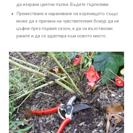
да изхрани цветни пъпки. Бъдете търпеливи.
Преместване и нараняване на коренището също
може да е причина на чувствителния божур да не
цъфне през първия сезон, а да си възстанови
раните и да се адаптира към новото място.