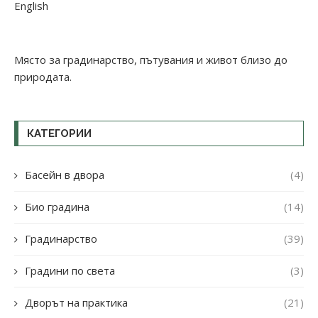
English
Място за градинарство, пътувания и живот близо до
природата.
КАТЕГОРИИ
Басейн в двора
(4)
Био градина
(14)
Градинарство
(39)
Градини по света
(3)
Дворът на практика
(21)