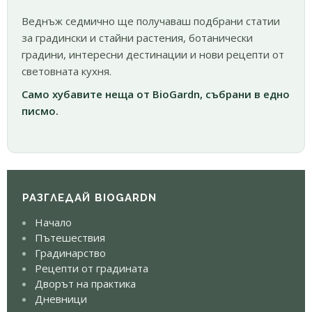
Веднъж седмично ще получаваш подбрани статии
за градински и стайни растения, ботанически
градини, интересни дестинации и нови рецепти от
световната кухня.
Само хубавите неща от BioGardn, събрани в едно
писмо.
РАЗГЛЕДАЙ BIOGARDN
Начало
Пътешествия
Градинарство
Рецепти от градината
Дворът на практика
Дневници