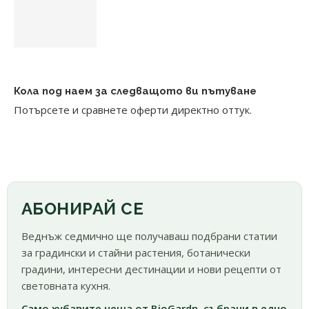
Кола под наем за следващото ви пътуване
Потърсете и сравнете оферти директно оттук.
АБОНИРАЙ СЕ
Веднъж седмично ще получаваш подбрани статии
за градински и стайни растения, ботанически
градини, интересни дестинации и нови рецепти от
световната кухня.
Само хубавите неща от BioGardn, събрани в едно