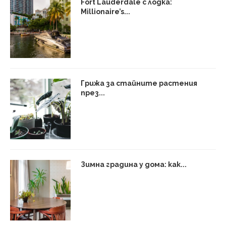
Fort Lauderdale с лодка:
Millionaire’s...
Грижа за стайните растения
през...
Зимна градина у дома: как...