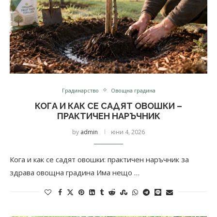
Градинарство
Овощна градина
КОГА И КАК СЕ САДЯТ ОВОШКИ –
ПРАКТИЧЕН НАРЪЧНИК
by
admin
юни 4, 2026
Кога и как се садят овошки: практичен наръчник за
здрава овощна градина Има нещо …